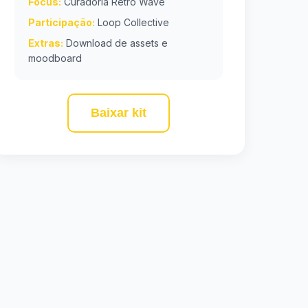
Focus:
Curadoria Retro Wave
Participação:
Loop Collective
Extras:
Download de assets e
moodboard
Baixar kit