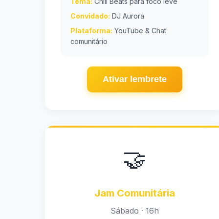
Tema:
Chill Beats para foco leve
Convidado:
DJ Aurora
Plataforma:
YouTube & Chat
comunitário
Ativar lembrete
🤝
Jam Comunitária
Sábado · 16h