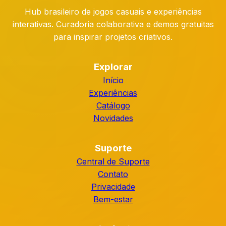
Hub brasileiro de jogos casuais e experiências
interativas. Curadoria colaborativa e demos gratuitas
para inspirar projetos criativos.
Explorar
Início
Experiências
Catálogo
Novidades
Suporte
Central de Suporte
Contato
Privacidade
Bem-estar