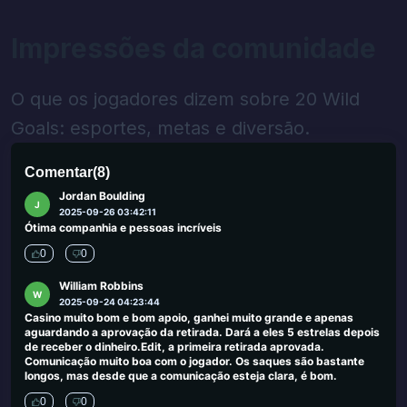
2025-10-01 07:09:58
Tudo é legal aqui, eu vim aqui há pouco tempo e estou feliz como
um elefante, obrigado por um cassino tão legal que permite que
Impressões da comunidade
você ganhe dinheiro e dinheiro normal.
0
0
O que os jogadores dizem sobre 20 Wild
JC Mendoza
J
2025-09-30 00:03:50
Goals: esportes, metas e diversão.
Muito bom hotel e excelente serviço.
0
0
Comentar
(
8
)
Jordan Boulding
J
2025-09-26 03:42:11
Ótima companhia e pessoas incríveis
0
0
William Robbins
W
2025-09-24 04:23:44
Casino muito bom e bom apoio, ganhei muito grande e apenas
aguardando a aprovação da retirada. Dará a eles 5 estrelas depois
de receber o dinheiro.Edit, a primeira retirada aprovada.
Comunicação muito boa com o jogador. Os saques são bastante
longos, mas desde que a comunicação esteja clara, é bom.
0
0