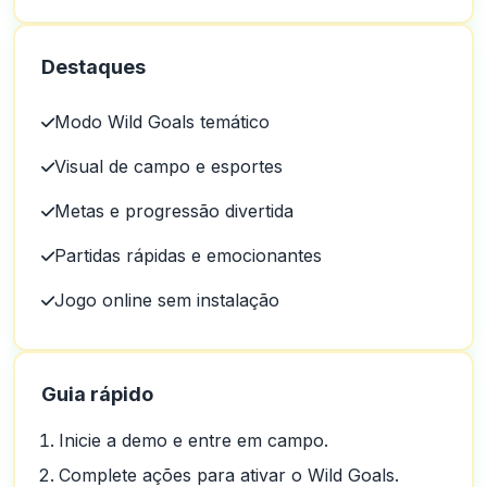
Destaques
Modo Wild Goals temático
Visual de campo e esportes
Metas e progressão divertida
Partidas rápidas e emocionantes
Jogo online sem instalação
Guia rápido
Inicie a demo e entre em campo.
Complete ações para ativar o Wild Goals.