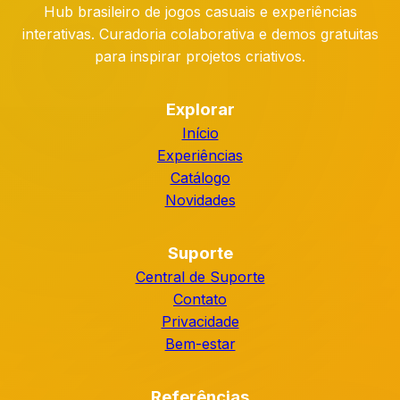
Hub brasileiro de jogos casuais e experiências
interativas. Curadoria colaborativa e demos gratuitas
para inspirar projetos criativos.
Explorar
Início
Experiências
Catálogo
Novidades
Suporte
Central de Suporte
Contato
Privacidade
Bem-estar
Referências