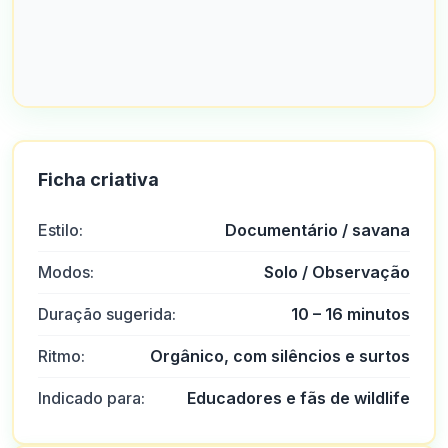
Ficha criativa
Estilo:
Documentário / savana
Modos:
Solo / Observação
Duração sugerida:
10 – 16 minutos
Ritmo:
Orgânico, com silêncios e surtos
Indicado para:
Educadores e fãs de wildlife