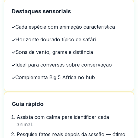
Destaques sensoriais
Cada espécie com animação característica
Horizonte dourado típico de safári
Sons de vento, grama e distância
Ideal para conversas sobre conservação
Complementa Big 5 Africa no hub
Guia rápido
Assista com calma para identificar cada
animal.
Pesquise fatos reais depois da sessão — ótimo