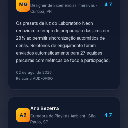
4.7
MG
Designer de Experiências Imersivas ·
Curitiba, PR
Os presets de luz do Laboratório Neon
reduziram o tempo de preparação das jams em
28% ao permitir sincronização automática de
cenas. Relatórios de engajamento foram
enviados automaticamente para 27 equipes
parceiras com métricas de foco e participação.
02 de ago. de 2026
Relatório AUD-0FI6Q
Ana Bezerra
4.7
AB
Curadora de Playlists Ambient · São
Paulo, SP