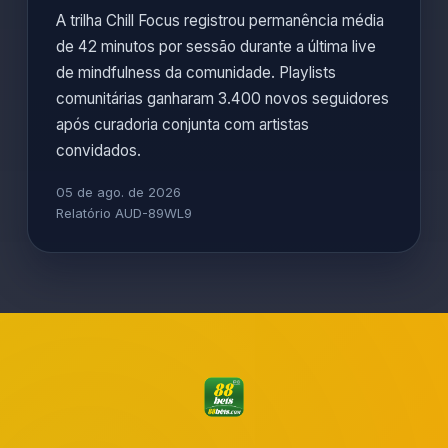
A trilha Chill Focus registrou permanência média
de 42 minutos por sessão durante a última live
de mindfulness da comunidade. Playlists
comunitárias ganharam 3.400 novos seguidores
após curadoria conjunta com artistas
convidados.
05 de ago. de 2026
Relatório AUD-89WL9