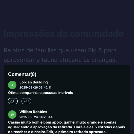
0
0
Thomas Wilson
T
2025-10-01 07:09:58
Tudo é legal aqui, eu vim aqui há pouco tempo e estou feliz como
um elefante, obrigado por um cassino tão legal que permite que
Impressões da comunidade
você ganhe dinheiro e dinheiro normal.
0
0
Relatos de famílias que usam Big 5 para
JC Mendoza
J
2025-09-30 00:03:50
apresentar a fauna africana às crianças.
Muito bom hotel e excelente serviço.
0
0
Comentar
(
8
)
Jordan Boulding
J
2025-09-26 03:42:11
Ótima companhia e pessoas incríveis
0
0
William Robbins
W
2025-09-24 04:23:44
Casino muito bom e bom apoio, ganhei muito grande e apenas
aguardando a aprovação da retirada. Dará a eles 5 estrelas depois
de receber o dinheiro.Edit, a primeira retirada aprovada.