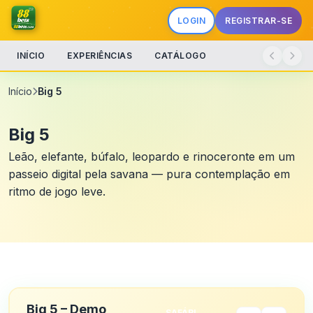
LOGIN
REGISTRAR-SE
INÍCIO
EXPERIÊNCIAS
CATÁLOGO
Início
Big 5
Big 5
Leão, elefante, búfalo, leopardo e rinoceronte em um
passeio digital pela savana — pura contemplação em
ritmo de jogo leve.
Big 5 – Demo
SAFÁRI