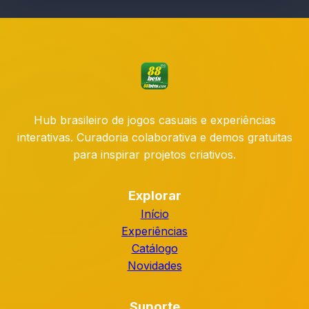
Hub brasileiro de jogos casuais e experiências
interativas. Curadoria colaborativa e demos gratuitas
para inspirar projetos criativos.
Explorar
Início
Experiências
Catálogo
Novidades
Suporte