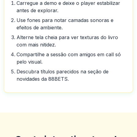
Carregue a demo e deixe o player estabilizar
antes de explorar.
Use fones para notar camadas sonoras e
efeitos de ambiente.
Alterne tela cheia para ver texturas do livro
com mais nitidez.
Compartilhe a sessão com amigos em call só
pelo visual.
Descubra títulos parecidos na seção de
novidades da 88BETS.