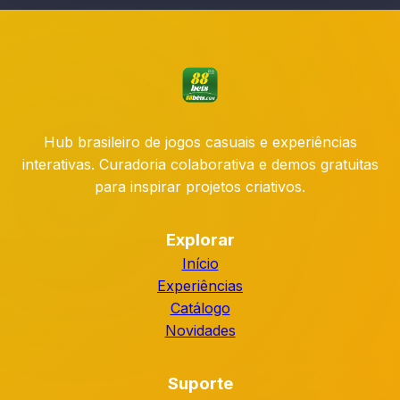
Hub brasileiro de jogos casuais e experiências
interativas. Curadoria colaborativa e demos gratuitas
para inspirar projetos criativos.
Explorar
Início
Experiências
Catálogo
Novidades
Suporte