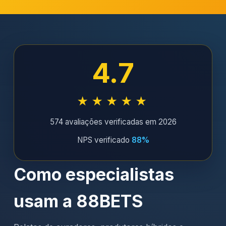
4.7
★★★★★
574 avaliações verificadas em 2026
NPS verificado
88%
Como especialistas
usam a 88BETS