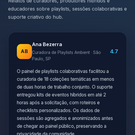
Relatos de curadores, produtores híbridos e
educadores sobre playlists, sessões colaborativas e
suporte criativo do hub.
Ana Bezerra
4.7
AB
Curadora de Playlists Ambient · São
Paulo, SP
O painel de playlists colaborativas facilitou a
curadoria de 18 coleções temáticas em menos
de duas horas de trabalho conjunto. O suporte
entregou kits de eventos híbridos em até 2
horas após a solicitação, com roteiros e
checklists personalizados. Os dados de
sessões são agregados e anonimizados antes
de chegar ao painel público, preservando a
privacidade da comunidade.