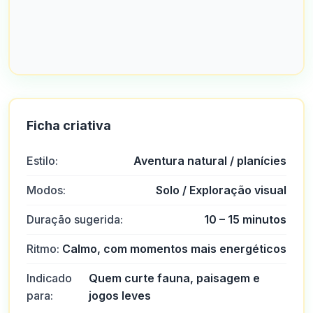
Ficha criativa
Estilo:
Aventura natural / planícies
Modos:
Solo / Exploração visual
Duração sugerida:
10 – 15 minutos
Ritmo:
Calmo, com momentos mais energéticos
Indicado
Quem curte fauna, paisagem e
para:
jogos leves