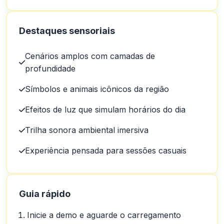
Destaques sensoriais
Cenários amplos com camadas de
profundidade
Símbolos e animais icônicos da região
Efeitos de luz que simulam horários do dia
Trilha sonora ambiental imersiva
Experiência pensada para sessões casuais
Guia rápido
Inicie a demo e aguarde o carregamento