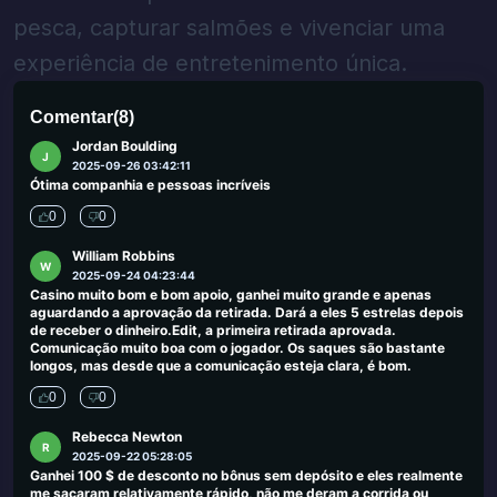
pesca, capturar salmões e vivenciar uma
JC Mendoza
J
2025-09-30 00:03:50
experiência de entretenimento única.
Muito bom hotel e excelente serviço.
0
0
Comentar
(
8
)
Jordan Boulding
J
2025-09-26 03:42:11
Ótima companhia e pessoas incríveis
0
0
William Robbins
W
2025-09-24 04:23:44
Casino muito bom e bom apoio, ganhei muito grande e apenas
aguardando a aprovação da retirada. Dará a eles 5 estrelas depois
de receber o dinheiro.Edit, a primeira retirada aprovada.
Comunicação muito boa com o jogador. Os saques são bastante
longos, mas desde que a comunicação esteja clara, é bom.
0
0
Rebecca Newton
R
2025-09-22 05:28:05
Ganhei 100 $ de desconto no bônus sem depósito e eles realmente
me sacaram relativamente rápido, não me deram a corrida ou