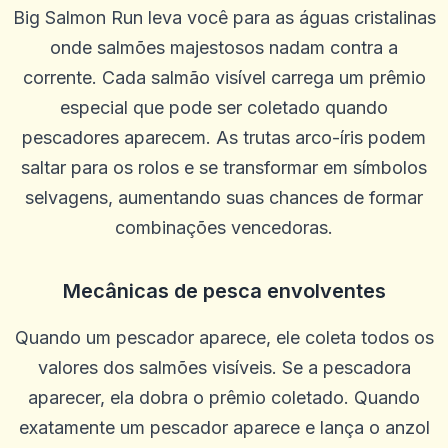
Big Salmon Run leva você para as águas cristalinas
onde salmões majestosos nadam contra a
corrente. Cada salmão visível carrega um prêmio
especial que pode ser coletado quando
pescadores aparecem. As trutas arco-íris podem
saltar para os rolos e se transformar em símbolos
selvagens, aumentando suas chances de formar
combinações vencedoras.
Mecânicas de pesca envolventes
Quando um pescador aparece, ele coleta todos os
valores dos salmões visíveis. Se a pescadora
aparecer, ela dobra o prêmio coletado. Quando
ROBERT WILLIAMS
exatamente um pescador aparece e lança o anzol
R
2025-10-22 03:17:19