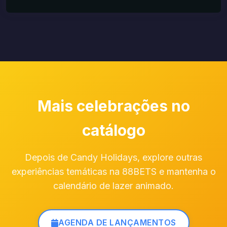
Mais celebrações no
catálogo
Depois de Candy Holidays, explore outras
experiências temáticas na 88BETS e mantenha o
calendário de lazer animado.
AGENDA DE LANÇAMENTOS