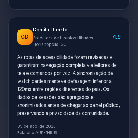
Camila Duarte
4.9
CD
Produtora de Eventos Híbridos ·
Florianópolis, SC
As rotas de acessibilidade foram revisadas e
garantiram navegação completa via leitores de
tela e comandos por voz. A sincronização de
watch parties manteve defasagem inferior a
120ms entre regiões diferentes do país. Os
dados de sessões são agregados e
anonimizados antes de chegar ao painel público,
preservando a privacidade da comunidade.
05 de ago. de 2026
Relatório AUD-1HRJS