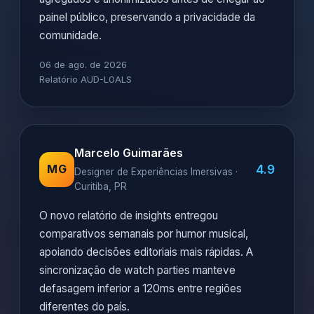
painel público, preservando a privacidade da
comunidade.
06 de ago. de 2026
Relatório AUD-L0ALS
Marcelo Guimarães
4.9
MG
Designer de Experiências Imersivas ·
Curitiba, PR
O novo relatório de insights entregou
comparativos semanais por humor musical,
apoiando decisões editoriais mais rápidas. A
sincronização de watch parties manteve
defasagem inferior a 120ms entre regiões
diferentes do país.