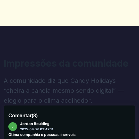
fazer apostas
0
0
Andrew
A
2025-10-03 11:10:46
Fácil de jogar
0
0
Thomas Wilson
T
2025-10-01 07:09:58
Impressões da comunidade
Tudo é legal aqui, eu vim aqui há pouco tempo e estou feliz como
um elefante, obrigado por um cassino tão legal que permite que
você ganhe dinheiro e dinheiro normal.
A comunidade diz que Candy Holidays
0
0
“cheira a canela mesmo sendo digital” —
JC Mendoza
J
2025-09-30 00:03:50
elogio para o clima acolhedor.
Muito bom hotel e excelente serviço.
0
0
Comentar
(
8
)
Jordan Boulding
J
2025-09-26 03:42:11
Ótima companhia e pessoas incríveis