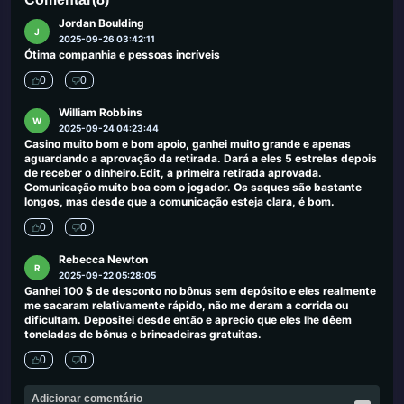
Jordan Boulding
J
2025-09-26 03:42:11
Ótima companhia e pessoas incríveis
0
0
William Robbins
W
2025-09-24 04:23:44
Casino muito bom e bom apoio, ganhei muito grande e apenas
aguardando a aprovação da retirada. Dará a eles 5 estrelas depois
de receber o dinheiro.Edit, a primeira retirada aprovada.
Comunicação muito boa com o jogador. Os saques são bastante
longos, mas desde que a comunicação esteja clara, é bom.
0
0
Rebecca Newton
R
2025-09-22 05:28:05
Ganhei 100 $ de desconto no bônus sem depósito e eles realmente
me sacaram relativamente rápido, não me deram a corrida ou
dificultam. Depositei desde então e aprecio que eles lhe dêem
toneladas de bônus e brincadeiras gratuitas.
0
0