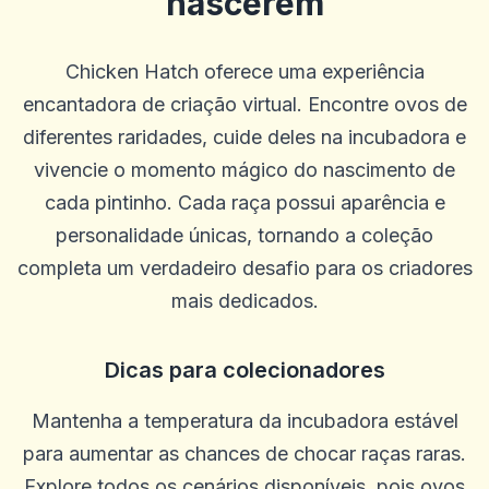
nascerem
Chicken Hatch oferece uma experiência
encantadora de criação virtual. Encontre ovos de
diferentes raridades, cuide deles na incubadora e
vivencie o momento mágico do nascimento de
cada pintinho. Cada raça possui aparência e
personalidade únicas, tornando a coleção
completa um verdadeiro desafio para os criadores
mais dedicados.
ROBERT WILLIAMS
R
2025-10-22 03:17:19
Dicas para colecionadores
Eu adoro o Betus porque eles têm uma das melhores ofertas em
jogos de cassino grátis após depósitos. O atendimento ao cliente é
ótimo e eu adoro a maioria dos jogos de caça-níqueis! Obrigado
Mantenha a temperatura da incubadora estável
betus por esta experiência incrível como titular de conta. Eu jogo
para aumentar as chances de chocar raças raras.
no Betus mais do que em qualquer outro cassino.
Explore todos os cenários disponíveis, pois ovos
0
0