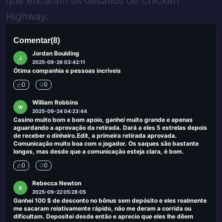
que encaram os desafios de Chicken
JC Mendoza
J
2025-09-30 00:03:50
Highway.
Muito bom hotel e excelente serviço.
0
0
Comentar
(
8
)
Jordan Boulding
J
2025-09-26 03:42:11
Ótima companhia e pessoas incríveis
0
0
William Robbins
W
2025-09-24 04:23:44
Casino muito bom e bom apoio, ganhei muito grande e apenas
aguardando a aprovação da retirada. Dará a eles 5 estrelas depois
de receber o dinheiro.Edit, a primeira retirada aprovada.
Comunicação muito boa com o jogador. Os saques são bastante
longos, mas desde que a comunicação esteja clara, é bom.
0
0
Rebecca Newton
R
2025-09-22 05:28:05
Ganhei 100 $ de desconto no bônus sem depósito e eles realmente
me sacaram relativamente rápido, não me deram a corrida ou
dificultam. Depositei desde então e aprecio que eles lhe dêem