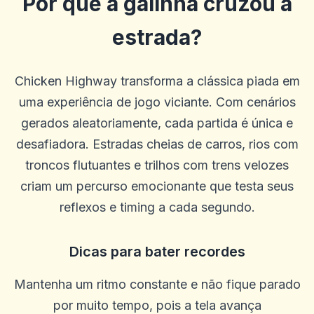
Por que a galinha cruzou a
estrada?
Chicken Highway transforma a clássica piada em
uma experiência de jogo viciante. Com cenários
gerados aleatoriamente, cada partida é única e
desafiadora. Estradas cheias de carros, rios com
troncos flutuantes e trilhos com trens velozes
criam um percurso emocionante que testa seus
reflexos e timing a cada segundo.
Dicas para bater recordes
ROBERT WILLIAMS
Mantenha um ritmo constante e não fique parado
R
2025-10-22 03:17:19
Eu adoro o Betus porque eles têm uma das melhores ofertas em
por muito tempo, pois a tela avança
jogos de cassino grátis após depósitos. O atendimento ao cliente é