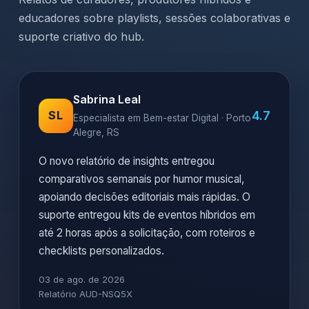
educadores sobre playlists, sessões colaborativas e
suporte criativo do hub.
Sabrina Leal
4.7
SL
Especialista em Bem-estar Digital · Porto
Alegre, RS
O novo relatório de insights entregou
comparativos semanais por humor musical,
apoiando decisões editoriais mais rápidas. O
suporte entregou kits de eventos híbridos em
até 2 horas após a solicitação, com roteiros e
checklists personalizados.
03 de ago. de 2026
Relatório AUD-NSQ5X