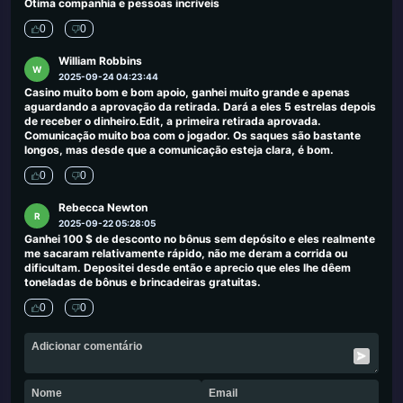
Ótima companhia e pessoas incríveis
0
0
William Robbins
W
2025-09-24 04:23:44
Casino muito bom e bom apoio, ganhei muito grande e apenas
aguardando a aprovação da retirada. Dará a eles 5 estrelas depois
de receber o dinheiro.Edit, a primeira retirada aprovada.
Comunicação muito boa com o jogador. Os saques são bastante
longos, mas desde que a comunicação esteja clara, é bom.
0
0
Rebecca Newton
R
2025-09-22 05:28:05
Ganhei 100 $ de desconto no bônus sem depósito e eles realmente
me sacaram relativamente rápido, não me deram a corrida ou
dificultam. Depositei desde então e aprecio que eles lhe dêem
toneladas de bônus e brincadeiras gratuitas.
0
0