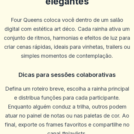
elegantes
Four Queens coloca você dentro de um salão
digital com estética art déco. Cada rainha ativa um
conjunto de ritmos, harmonias e efeitos de luz para
criar cenas rápidas, ideais para vinhetas, trailers ou
simples momentos de contemplação.
Dicas para sessões colaborativas
ROBERT WILLIAMS
R
2025-10-22 03:17:19
Eu adoro o Betus porque eles têm uma das melhores ofertas em
Defina um roteiro breve, escolha a rainha principal
jogos de cassino grátis após depósitos. O atendimento ao cliente é
e distribua funções para cada participante.
ótimo e eu adoro a maioria dos jogos de caça-níqueis! Obrigado
betus por esta experiência incrível como titular de conta. Eu jogo
Enquanto alguém conduz a trilha, outros podem
no Betus mais do que em qualquer outro cassino.
atuar no painel de notas ou nas paletas de cor. Ao
0
0
final, exporte os frames favoritos e compartilhe no
Bryan Serrano
B
2025-10-15 07:14:12
canal #playlists.