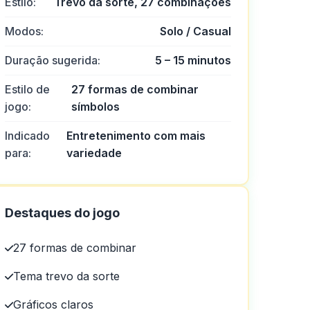
Estilo:
Trevo da sorte, 27 combinações
Modos:
Solo / Casual
Duração sugerida:
5 – 15 minutos
Estilo de
27 formas de combinar
jogo:
símbolos
Indicado
Entretenimento com mais
para:
variedade
Destaques do jogo
27 formas de combinar
gos de cassino grátis após
dos jogos de caça-níqueis!
Tema trevo da sorte
a. Eu jogo no Betus mais do
Gráficos claros