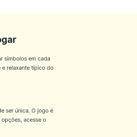
ogar
um elefante, obrigado por
iro normal.
ar símbolos em cada
e relaxante típico do
 ser única. O jogo é
s opções, acesse o