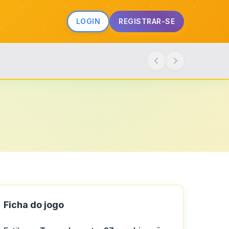
LOGIN
REGISTRAR-SE
Ficha do jogo