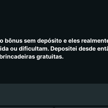
o bônus sem depósito e eles realment
da ou dificultam. Depositei desde entã
rincadeiras gratuitas.