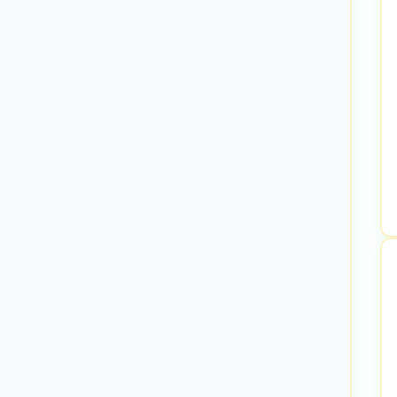
s têm uma das melhores ofertas em jo
 cliente é ótimo e eu adoro a maioria 
eriência incrível como titular de cont